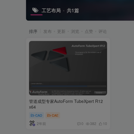
工艺布局
共1篇
排序
发布
更新
浏览
点赞
评论
管道成型专家AutoForm TubeXpert R12
x64
CAD
CAE
2年前
0
382
10