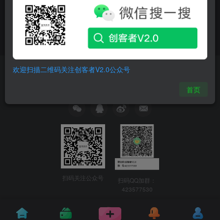
创建版块
发布帖子
友链申请
免责声明
关于我们
欢迎扫描二维码关注创客者V2.0公众号
Copyright © 2024 ·
创客者
· 由
创客者
强力驱动.
豫ICP备2020036098
首页
号-1
扫码关注公众号
扫码QQ加群：
423577530