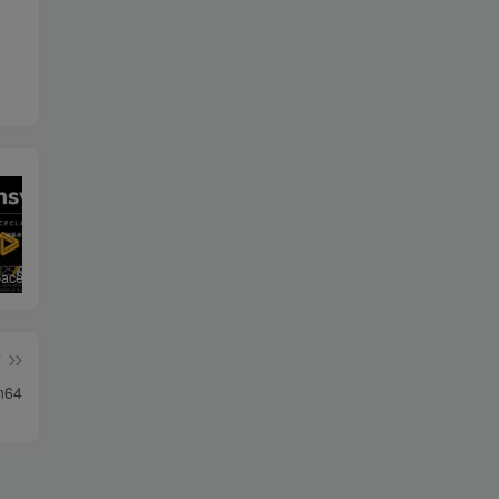
ANSYS SpaceClaim 2025 R1 Win64
DS SIMULIA Suite 2025 （Abaqus / Isight / Fe-safe / Tosca）
解决solidworks模型和工程图中不显示螺纹线
篇
n64