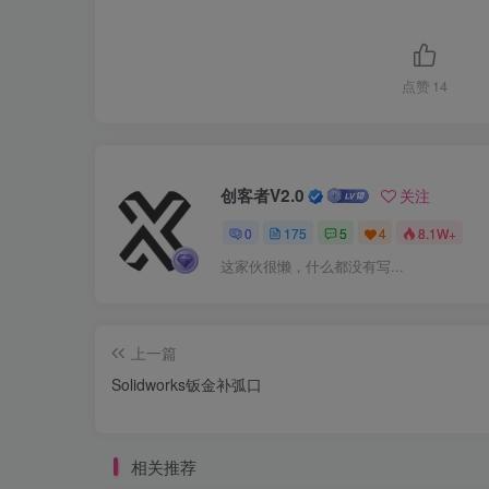
点赞
14
创客者V2.0
关注
0
175
5
4
8.1W+
这家伙很懒，什么都没有写...
上一篇
Solidworks钣金补弧口
相关推荐