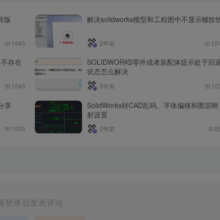
精简版
解决solidworks模型和工程图中不显示螺纹
1940
2年前
12
文件夹不存在
SOLIDWORKS零件或者装配体提示处于回
状态怎么解决
1240
2年前
12
件分享
SolidWorks转CAD乱码、字体偏移和图层映
射设置
1000
2年前
8
请登录后发表评论