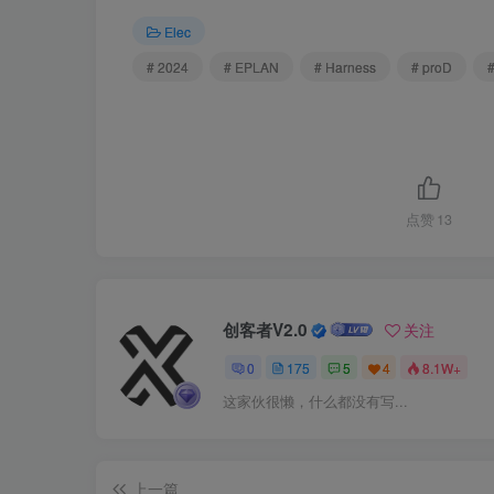
Elec
# 2024
# EPLAN
# Harness
# proD
点赞
13
创客者V2.0
关注
0
175
5
4
8.1W+
这家伙很懒，什么都没有写...
上一篇