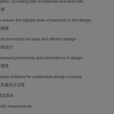
ion, including bills of materials and wire lists
清单
 ensure the highest level of precision in the design
高精度
nd connectors for easy and efficient design
效的设计
reased productivity and consistency in design
一致性
design software for a seamless design process
现无缝设计过程
语言版本
cific requirements