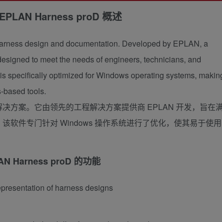
EPLAN Harness proD 概述
cal harness design and documentation. Developed by EPLAN, a
s designed to meet the needs of engineers, technicians, and
e is specifically optimized for Windows operating systems, makin
s-based tools.
方案。它由领先的工程解决方案提供商 EPLAN 开发，旨在
软件专门针对 Windows 操作系统进行了优化，使其易于使用
AN Harness proD 的功能
epresentation of harness designs