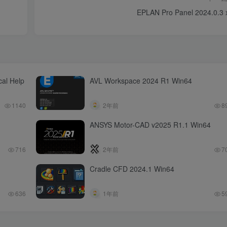
EPLAN Pro Panel 2024.0.3 
cal Help
AVL Workspace 2024 R1 Win64
1140
2年前
8
ANSYS Motor-CAD v2025 R1.1 Win64
716
2年前
7
Cradle CFD 2024.1 Win64
636
1年前
5