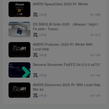
ANSYS SpaceClaim 2025 R1 Win64
2年前
1389
DS SIMULIA Suite 2025 （Abaqus / Isight /
Fe-safe / Tosca）
2年前
1372
ANSYS Products+ 2025 R1 Win64 With
Local Help
2年前
1169
Siemens Simcenter FloEFD 2412.0.0 v6737
2年前
1164
ANSYS Electronics 2025 R1 With Local Help
Win 64
2年前
1140