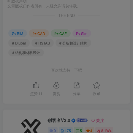
©
版权声明
文章版权归作者所有，未经允许请勿转载。
THE END
BIM
CAD
CAE
Sim
# Dlubal
# RSTAB
# 分析和设计结构
# 结构和材料设计
喜欢就支持一下吧
点赞
11
赞赏
分享
收藏
创客者V2.0
关注
0
175
5
4
8.1W+