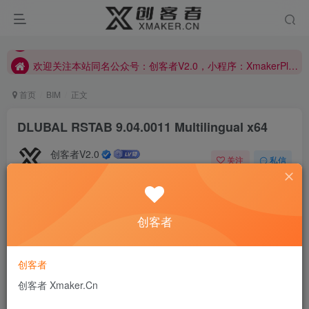
欢迎关注本站同名公众号：创客者V2.0，小程序：XmakerPlus已上线！本站已开启多语言自动翻译功能！右上角图标可以显示切换语言！
欢迎关注本站同名公众号：创客者V2.0，小程序：XmakerPlus已上线！本站已开启多语言自动翻译功能！右上角图标可以显示切换语言！
欢迎关注本站同名公众号：创客者V2.0，小程序：XmakerPlus已上线！本站已开启多语言自动翻译功能！右上角图标可以显示切换语言！
首页
BIM
正文
DLUBAL RSTAB 9.04.0011 Multilingual x64
创客者V2.0
关注
私信
1年前更新
0
243
11
Finger rift,twisted in the love.
创客者
如果你为着错过夕阳而哭泣，那么你就要错群星了
DLUBAL RSTAB for Windows它是一款功能强大的分析和设
创客者
计软件，用于 3D 梁、框架或桁架结构计算，反映了当前的
创客者 Xmaker.Cn
技术水平，并帮助结构工程师满足现代土木工程的要求。