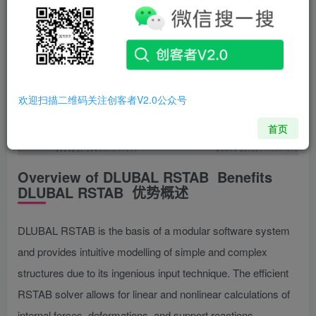
欢迎扫描二维码关注创客者V2.0公众号
首页
Overview of DLUBAL RSTAB Benefits
DLUBAL RSTAB 优势概述
DLUBAL RSTAB is the basis of a modular software system
and provides intuitive modelling of simple and complex
structures due to its ingenious input technique. The efficient
RSTAB solver allows for linear and nonlinear calculations of
internal forces, deformations, and support reactions.