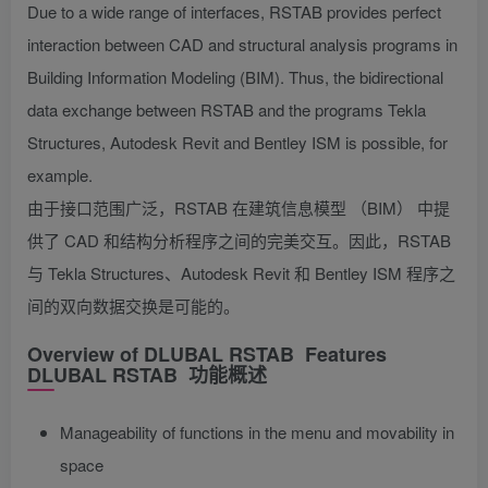
Due to a wide range of interfaces, RSTAB provides perfect
interaction between CAD and structural analysis programs in
Building Information Modeling (BIM). Thus, the bidirectional
data exchange between RSTAB and the programs Tekla
Structures, Autodesk Revit and Bentley ISM is possible, for
example.
由于接口范围广泛，RSTAB 在建筑信息模型 （BIM） 中提
供了 CAD 和结构分析程序之间的完美交互。因此，RSTAB
与 Tekla Structures、Autodesk Revit 和 Bentley ISM 程序之
间的双向数据交换是可能的。
Overview of DLUBAL RSTAB Features
DLUBAL RSTAB 功能概述
Manageability of functions in the menu and movability in
space