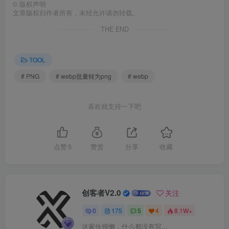
©
版权声明
文章版权归作者所有，未经允许请勿转载。
THE END
TOOL
# PNG
# webp批量转为png
# webp
喜欢就支持一下吧
点赞
5
赞赏
分享
收藏
创客者V2.0
关注
0
175
5
4
8.1W+
这家伙很懒，什么都没有写...