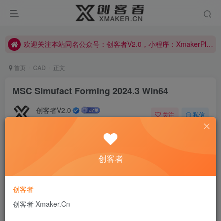
欢迎关注本站同名公众号：创客者V2.0，小程序：XmakerPlus已上线！本站已开启多语言自动翻译功能！右上角图标可以显示切换语言！
欢迎关注本站同名公众号：创客者V2.0，小程序：XmakerPlus已上线！本站已开启多语言自动翻译功能！右上角图标可以显示切换语言！
欢迎关注本站同名公众号：创客者V2.0，小程序：XmakerPlus已上线！本站已开启多语言自动翻译功能！右上角图标可以显示切换语言！
首页
CAD
正文
MSC Simufact Forming 2024.3 Win64
创客者V2.0
关注
私信
1年前发布
0
419
13
Be happy. No worries, just smile.
创客者
开心点，别担心，微笑就好
MSC Simufact Forming 2024它涵盖了完整的成型技术范
创客者
围，并通过完整的 3D 功能和所有工具和零件的 3D 表示保
创客者 Xmaker.Cn
证对过程的真实描述。