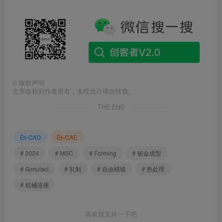
©
版权声明
文章版权归作者所有，未经允许请勿转载。
THE END
CAD
CAE
# 2024
# MSC
# Forming
# 钣金成型
# Simufact
# 轧制
# 自由模锻
# 热处理
# 机械连接
喜欢就支持一下吧