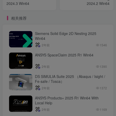
2024.3 Win64
2024.2 Win64
相关推荐
Siemens Solid Edge 2D Nesting 2025
Win64
2年前
1546
ANSYS SpaceClaim 2025 R1 Win64
2年前
1390
DS SIMULIA Suite 2025 （Abaqus / Isight /
Fe-safe / Tosca）
2年前
1372
ANSYS Products+ 2025 R1 Win64 With
Local Help
2年前
1169