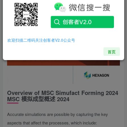
欢迎扫描二维码关注创客者V2.0公众号
首页
Overview of MSC Simufact Forming 2024
MSC 模拟成型概述 2024
Accurate simulations are possible by capturing the key
aspects that affect the processes, which include: